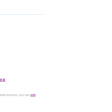
查看
.
tail process, you can
visit