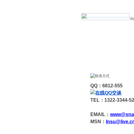
li
QQ：6812-555
TEL：1322-3344-5
EMAIL：
www@sna
MSN：
Insu@live.c